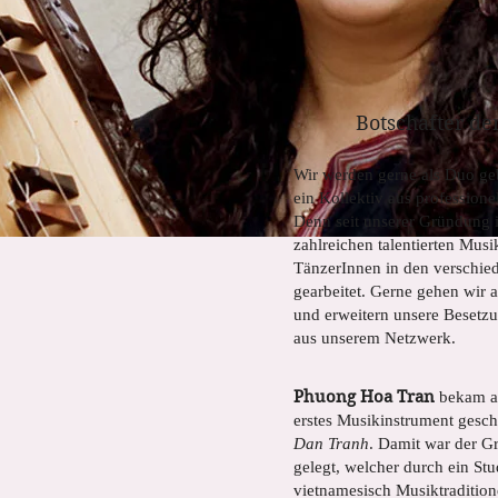
Botschafter d
Wir werden gerne als Duo geb
ein Kollektiv aus profession
Denn seit unserer Gründung 
zahlreichen talentierten Mus
TänzerInnen in den verschi
gearbeitet. Gerne gehen wir 
und erweitern unsere Besetzu
aus unserem Netzwerk.
Phuong Hoa Tran
bekam al
erstes Musikinstrument gesc
Dan Tranh
. Damit war der G
gelegt, welcher durch ein St
vietnamesisch Musiktraditi