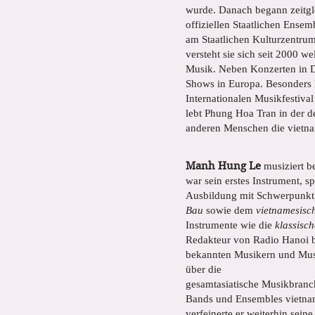
wurde. Danach begann zeitglei
offiziellen Staatlichen Ense
am Staatlichen Kulturzentru
versteht sie sich seit 2000 w
Musik. Neben Konzerten in De
Shows in Europa. Besonders 
Internationalen Musikfestiva
lebt Phung Hoa Tran in der d
anderen Menschen die vietna
Manh Hung Le
musiziert be
war sein erstes Instrument, s
Ausbildung mit Schwerpunkt
Bau
sowie dem
vietnamesisc
Instrumente wie die
klassisch
Redakteur von Radio Hanoi 
bekannten Musikern und Musi
über die
gesamtasiatische Musikbranch
Bands und Ensembles vietnam
verfeinerte er weiterhin sein